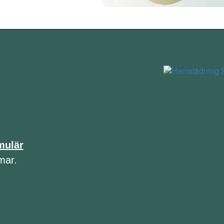
mulär
mar.