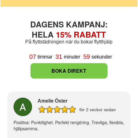
DAGENS KAMPANJ:
HELA
15% RABATT
På flyttstädningen när du bokar flytthjälp
58
07
31
timmar
minuter
sekunder
BOKA DIREKT
Amelie Öster
för 2 veckor sedan
Positiva: Punktlighet. Perfekt rengöring. Trevliga, flexibla,
hjälpsamma.