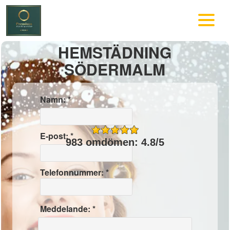
HEMSTÄDNING
SÖDERMALM
Namn: *
E-post: *
983 omdömen: 4.8/5
Telefonnummer: *
Meddelande: *